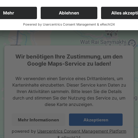
Wir benötigen Ihre Zustimmung, um den
Google Maps-Service zu laden!
Wir verwenden einen Service eines Drittanbieters, um
Karteninhalte einzubetten. Dieser Service kann Daten zu
Ihren Aktivitäten sammeln. Bitte lesen Sie die Details
durch und stimmen Sie der Nutzung des Service zu, um
diese Karte anzuzeigen.
Mehr Informationen
Akzeptieren
powered by
Usercentrics Consent Management Platform
&
eRecht24