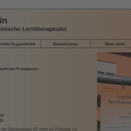
in
inische Lerntherapeutin
inder/Jugendliche
Erwachsene
Über mich
utische Prviatpraxis
.de
.de
der Glockenwiese 16” steht ein Parkplatz zur