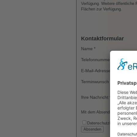
Verfügung. Weitere öffentliche
Flächen zur Verfügung.
Kontaktformular
Name
*
Telefonnummer
E-Mail-Adresse
*
Terminwunsch
Ihre Nachricht
*
Mit dem Absenden dieses Formu
Datenschutzhinweise gelese
Absenden